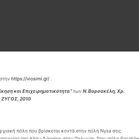
 στην
https://viosimi.gr/
.
ίκηση και Επιχειρηματικότητα”
των
Ν. Βαρσακέλη, Χρ.
ς
ΖΥΓΟΣ, 2010
αρχιακή πόλη που βρίσκεται κοντά στην πόλη Nysa στις
επαρχίας της Κάτω Σιλεσίας στην Πολωνία. Στην πόλη Paczków