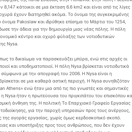
,147 κάτοικοι σε μια έκταση 6.6 km2 και είναι από τις λίγες
 οχυρά έχουν διατηρηθεί ακόμα. Το όνομα της συγκεκριμένης
 όνομα Pakoslaw και ιδρύθηκε επίσημα το Μάρτιο του 1254,
δωσε την άδεια για την δημιουργία μιας νέας πόλης. Η πόλη
ονομικό κέντρο και οχυρό φύλαξης των νοτιοδυτικών
ης Nysa.
πως το δικαίωμα να παρασκευάζει μπύρα, ενώ στις αρχές οι
οποιοί και υποδηματοποιοί. Η πόλη Nysa βρίσκεται νοτιοδυτικά
 σύμφωνα με την απογραφή του 2006. Η Nysa είναι η
ρίσκεται σε μια καθαρά αστική περιοχή. Η Nysa συνηθιζόταν
ian Athens» ενώ ήταν μια από τις πιο γνωστές και σημαντικές
, η Nysa ήταν η πρωτεύουσα του πριγκιπάτου του επισκόπου κα
ισμική άνθηση της. Η πολιτική Το Επαρχιακό Γραφείο Εργασίας
αυτοδιοίκησης, για την παροχή υπηρεσιών προς τους ανέργους,
ς της αγοράς εργασίας, χωρίς όμως κερδοσκοπικό σκοπό.
ειας και υποστήριξης προς τους ανθρώπους, που δεν έχουν