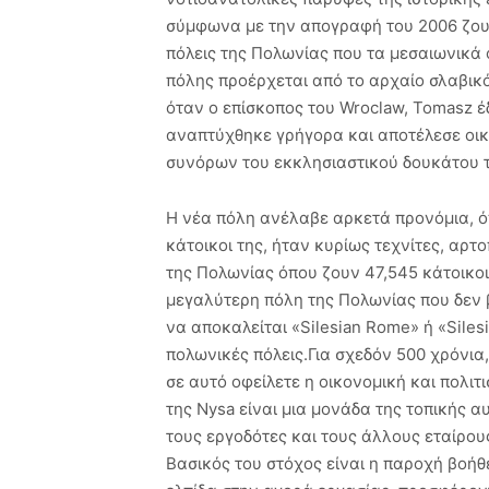
σύμφωνα με την απογραφή του 2006 ζουν 8
πόλεις της Πολωνίας που τα μεσαιωνικά
πόλης προέρχεται από το αρχαίο σλαβικό
όταν ο επίσκοπος του Wroclaw, Tomasz έ
αναπτύχθηκε γρήγορα και αποτέλεσε οικ
συνόρων του εκκλησιαστικού δουκάτου τ
Η νέα πόλη ανέλαβε αρκετά προνόμια, ό
κάτοικοι της, ήταν κυρίως τεχνίτες, αρτ
της Πολωνίας όπου ζουν 47,545 κάτοικοι
μεγαλύτερη πόλη της Πολωνίας που δεν β
να αποκαλείται «Silesian Rome» ή «Siles
πολωνικές πόλεις.Για σχεδόν 500 χρόνια
σε αυτό οφείλετε η οικονομική και πολιτ
της Nysa είναι μια μονάδα της τοπικής 
τους εργοδότες και τους άλλους εταίρου
Βασικός του στόχος είναι η παροχή βοήθ