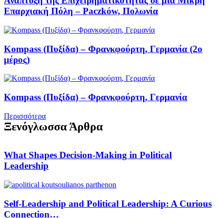
Ανάπτυξη της Επιχειρηματικότητας σε μια Μικρή
Επαρχιακή Πόλη – Paczków, Πολωνία
Κompass (Πυξίδα) – Φρανκφούρτη, Γερμανία (2ο
μέρος)
Κompass (Πυξίδα) – Φρανκφούρτη, Γερμανία
Περισσότερα
Ξενόγλωσσα Άρθρα
What Shapes Decision-Making in Political
Leadership
Self-Leadership and Political Leadership: A Curious
Connection…