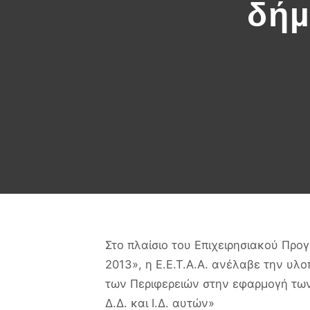
δήµ
Στο πλαίσιο του Επιχειρησιακού Προ
2013», η Ε.Ε.Τ.Α.Α. ανέλαβε την υλ
των Περιφερειών στην εφαρµογή των
∆.∆. και Ι.∆. αυτών»