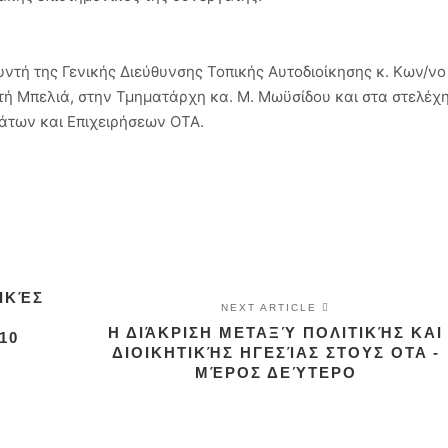
υντή της Γενικής ∆ιεύθυνσης Τοπικής Αυτοδιοίκησης κ. Κων/νο
τή Μπελιά, στην Τµηµατάρχη κα. Μ. Μωϋσίδου και στα στελέχ
άτων και Επιχειρήσεων ΟΤΑ.
ΤΙΚΈΣ
NEXT ARTICLE
Η ΔΙΆΚΡΙΣΗ ΜΕΤΑΞΎ ΠΟΛΙΤΙΚΉΣ ΚΑΙ
10
ΔΙΟΙΚΗΤΙΚΉΣ ΗΓΕΣΊΑΣ ΣΤΟΥΣ OTA -
ΜΈΡΟΣ ΔΕΎΤΕΡΟ