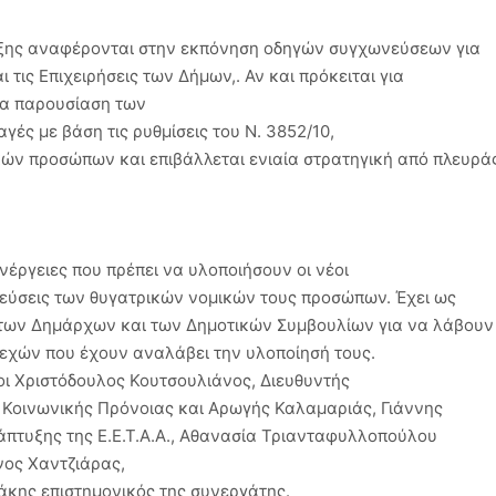
ράξης αναφέρονται στην εκπόνηση οδηγών συγχωνεύσεων για
τις Επιχειρήσεις των ∆ήµων,. Αν και πρόκειται για
ία παρουσίαση των
ές µε βάση τις ρυθµίσεις του Ν. 3852/10,
ικών προσώπων και επιβάλλεται ενιαία στρατηγική από πλευρά
νέργειες που πρέπει να υλοποιήσουν οι νέοι
εύσεις των θυγατρικών νοµικών τους προσώπων. Έχει ως
 των ∆ηµάρχων και των ∆ηµοτικών Συµβουλίων για να λάβουν
λεχών που έχουν αναλάβει την υλοποίησή τους.
οι Χριστόδουλος Κουτσουλιάνος, ∆ιευθυντής
 Κοινωνικής Πρόνοιας και Αρωγής Καλαµαριάς, Γιάννης
άπτυξης της Ε.Ε.Τ.Α.Α., Αθανασία Τριανταφυλλοπούλου
νος Χαντζιάρας,
άκης επιστηµονικός της συνεργάτης.