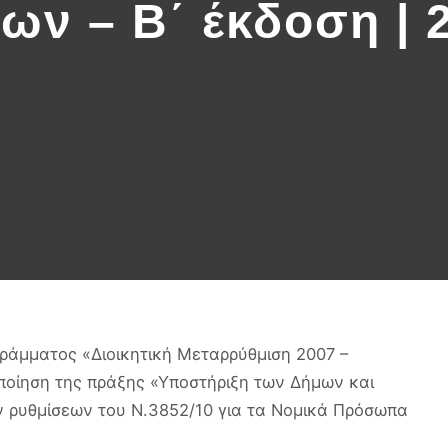
ων – Β΄ έκδοση | 
γράµµατος «∆ιοικητική Μεταρρύθµιση 2007 –
οποίηση της πράξης «Υποστήριξη των ∆ήµων και
 ρυθµίσεων του Ν.3852/10 για τα Νοµικά Πρόσωπα