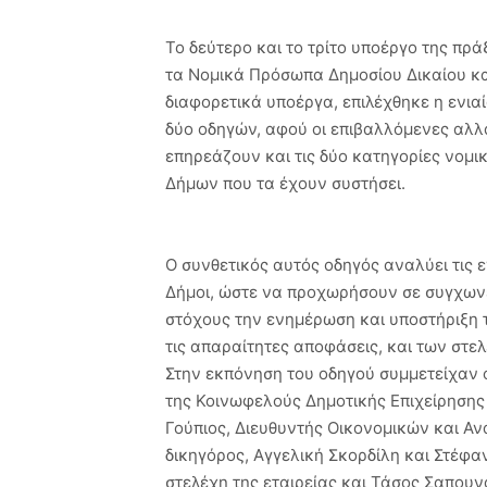
Το δεύτερο και το τρίτο υποέργο της π
τα Νοµικά Πρόσωπα ∆ηµοσίου ∆ικαίου και 
διαφορετικά υποέργα, επιλέχθηκε η ενια
δύο οδηγών, αφού οι επιβαλλόµενες αλλαγ
επηρεάζουν και τις δύο κατηγορίες νοµ
∆ήµων που τα έχουν συστήσει.
Ο συνθετικός αυτός οδηγός αναλύει τις ε
∆ήµοι, ώστε να προχωρήσουν σε συγχων
στόχους την ενηµέρωση και υποστήριξη
τις απαραίτητες αποφάσεις, και των στε
Στην εκπόνηση του οδηγού συµµετείχαν 
της Κοινωφελούς ∆ηµοτικής Επιχείρησης
Γούπιος, ∆ιευθυντής Οικονοµικών και Αν
δικηγόρος, Αγγελική Σκορδίλη και Στέφα
στελέχη της εταιρείας και Τάσος Σαπουν