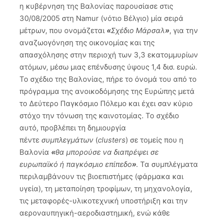
η κυβέρνηση της Βαλονίας παρουσίασε στις
30/08/2005 στη Namur (νότιο Βέλγιο) μία σειρά
μέτρων, που ονομάζεται
«
Σχέδιο Μάρσαλ
»
, για την
αναζωογόνηση της οικονομίας και της
απασχόλησης στην περιοχή των 3,3 εκατομμυρίων
ατόμων, μέσω μιας επένδυσης ύψους 1,4 δισ. ευρώ.
Το σχέδιο της Βαλονίας, πήρε το όνομά του από το
πρόγραμμα της ανοικοδόμησης της Ευρώπης μετά
το Δεύτερο Παγκόσμιο Πόλεμο και έχει σαν κύριο
στόχο την τόνωση της καινοτομίας. Το σχέδιο
αυτό, προβλέπει τη δημιουργία
πέντε
συμπλεγμάτων
(
clusters
) σε τομείς που η
Βαλονία
«
θα μπορούσε να διαπρέψει σε
ευρωπαϊκό ή παγκόσμιο επίπεδο
»
.
Τα συμπλέγματα
περιλαμβάνουν τις βιοεπιστήμες (φάρμακα και
υγεία), τη μεταποίηση τροφίμων, τη μηχανολογία,
τις μεταφορές-υλικοτεχνική υποστήριξη και την
αεροναυπηγική-αεροδιαστημική, ενώ κάθε